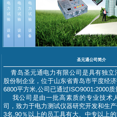
电
电
电
力
力
力
试
试
试
验
验
验
设
设
设
备
备
备
圣元通公司简介
青岛圣元通电力有限公司是具有独立
股份制企业，位于山东省青岛市平度经济
6800平方米,公司已通过ISO9001:200
我公司是由一批高素质的专业技术人
司，致力于电力测试仪器研究开发和生产
3名,90％以上的员工具有大、中专以上